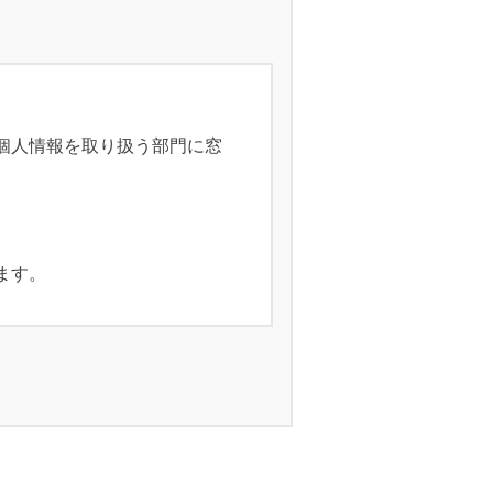
個人情報を取り扱う部門に窓
ます。
す。その利用目的の範囲を超
に限り利用致します。