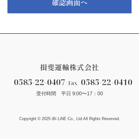
確認画面へ
場合及び法令に基づいた公的機関等から法的義務を伴う要請を
預託または提供致しません。また、ご同意をいただいた場合で
る場合は、当該第三者と個人情報の保護に関する取り決めを行
停止等について
正・利用の停止等を希望される場合には、当社各窓口までご連
揖斐運輸株式会社
施
0585-22-0407
0585-22-0410
/
Fax
報を、紛失、破壊、社外への不正な流出、改ざん及び不正アク
受付時間 平日 9:00〜17：00
Copyright © 2025 iBi LiNE Co., Ltd.
All Rights Reserved.
用される法令、規範等を遵守するとともに、上記各項における