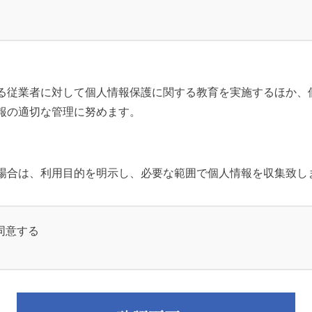
る従業者に対して個人情報保護に関する教育を実施するほか、
報の適切な管理に努めます。
場合は、利用目的を明示し、必要な範囲で個人情報を収集致し
同意する
人情報について、利用目的の達成に必要な範囲内で利用致しま
は、事前にその利用目的をご連絡のうえ同意をいただいた場合
いて